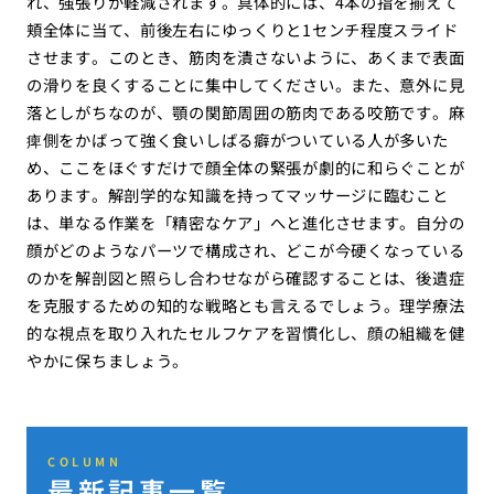
れ、強張りが軽減されます。具体的には、4本の指を揃えて
頬全体に当て、前後左右にゆっくりと1センチ程度スライド
させます。このとき、筋肉を潰さないように、あくまで表面
の滑りを良くすることに集中してください。また、意外に見
落としがちなのが、顎の関節周囲の筋肉である咬筋です。麻
痺側をかばって強く食いしばる癖がついている人が多いた
め、ここをほぐすだけで顔全体の緊張が劇的に和らぐことが
あります。解剖学的な知識を持ってマッサージに臨むこと
は、単なる作業を「精密なケア」へと進化させます。自分の
顔がどのようなパーツで構成され、どこが今硬くなっている
のかを解剖図と照らし合わせながら確認することは、後遺症
を克服するための知的な戦略とも言えるでしょう。理学療法
的な視点を取り入れたセルフケアを習慣化し、顔の組織を健
やかに保ちましょう。
COLUMN
最新記事一覧