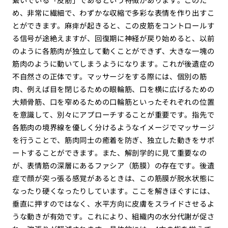
め、非常に繊細で、わずかな収縮で多彩な表情を作り出すこ
とができます。麻痺が起きると、この皮筋をコントロールす
る信号が途絶えますが、回復期に神経が戻り始めると、以前
のように各筋肉が独立して動くことができず、大きな一塊の
筋肉のように動いてしまうようになります。これが後遺症の
不自然さの正体です。マッサージをする際には、個別の筋
肉、例えば目を閉じるための眼輪筋、口を横に広げるための
大頬骨筋、口を窄めるための口輪筋といったそれぞれの位置
を意識して、別々にアプローチすることが重要です。指先で
各筋肉の境界線を優しく分けるようなイメージでマッサージ
を行うことで、筋肉同士の癒着を防ぎ、独立した動きをサポ
ートすることができます。また、解剖学的に見て重要なの
が、表情筋の深層にあるファシア（筋膜）の存在です。後遺
症で顔が突っ張る感覚があるときは、この筋膜が脱水状態に
なったり硬くなったりしています。ここを解きほぐすには、
垂直に押すのではなく、水平方向に皮膚をスライドさせるよ
うな動きが有効です。これにより、組織内の水分代謝が促さ