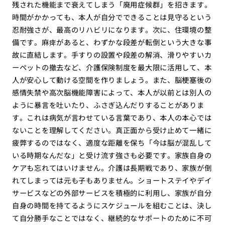
残された機能まで衰えてしまう「廃用症候群」を招きます。
時間がかかっても、本人が自分でできることは見守るという
忍耐強さが、最高のリハビリになります。次に、住環境の整
備です。麻痺があると、わずかな段差が転倒という大きな事
故に直結します。手すりの設置や段差の解消、滑りやすいカ
ーペットの撤去など、介護保険制度を最大限に活用して、本
人が安心して動ける空間を作りましょう。また、脳梗塞後の
感情失禁や高次脳機能障害によって、本人が以前とは別人の
ように暴言を吐いたり、ふさぎ込んだりすることがありま
す。これは病気が言わせている言葉であり、本人の本心では
ないことを理解してください。真正面から受け止めて一緒に
疲弊するのではなく、適度な距離を保ち「今は脳が混乱して
いる時期なんだな」と受け流す強さも必要です。家族自身の
ケアも忘れてはいけません。介護は長期戦であり、家族が倒
れてしまっては元も子もありません。ショートステイやデイ
サービスなどの外部サービスを積極的に利用し、家族が自分
自身の時間を持てるようにスケジュールを組むことは、決し
て自分勝手なことではなく、継続的なサポートのために不可