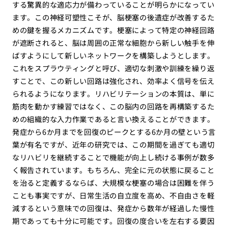
する驚異的な適応力が備わっていることが明らかになってい
ます。この神経可塑性こそが、脳梗塞の後遺症が改善するた
めの鍵を握るメカニズムです。梗塞によって特定の神経回路
が遮断されると、脳は周囲の正常な細胞から新しい触手を伸
ばすようにして新しいネットワークを構築しようとします。
これをスプラウティングと呼び、適切な刺激や訓練を繰り返
すことで、この新しい回路は強化され、効率よく信号を伝え
られるようになります。リハビリテーションの本質は、単に
筋肉を動かす練習ではなく、この脳内の回路を再構築するた
めの組織的な入力作業であると言い換えることができます。
発症から6か月までを回復のピークとする6か月の壁という言
葉が有名ですが、近年の研究では、この期間を過ぎても適切
なリハビリを継続することで機能が向上し続ける事例が数多
く報告されています。もちろん、完全に元の状態に戻ること
を治ると定義するならば、大規模な梗塞の場合は困難を伴う
ことも事実ですが、日常生活の自立度を高め、不自由さを軽
減するという意味での回復は、発症から数年が経過した慢性
期であっても十分に可能です。回復の度合いを左右する要因