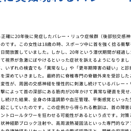
ら正確に20年後に発症したバレー・リュウ症候群（後部頸交感神
のです。この女性は18歳の時、スポーツ中に首を強く捻る衝撃
日間放置していました。しかし、20年という潜伏期間が経過し
して視界が急激にぼやけるといった症状を訴えるようになりまし
が、いずれの検査でも「異常なし」や「更年期障害の疑い」と診
弊を深めていきました。最終的に脊椎専門の脊髄外来を受診した
の変性が、周囲の交感神経を慢性的に刺激し続けているバレー・
撃によって首の深部にある筋肉が20年かけて異常な硬直を見せ
迫し続けた結果、全身の体温調節や血圧管理、平衡感覚といった
を起こしていたのです。この症例から得られる教訓は、首の障害
コントロールタワーを狂わせる可能性があるという点です。対策
星状神経節ブロック注射や、高周波熱凝固法といった専門的なア
れた自律神経をリセットするための腹式呼吸法と、頚椎の安定性