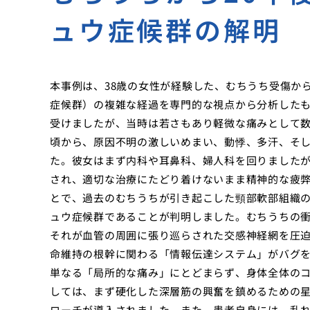
ュウ症候群の解明
本事例は、38歳の女性が経験した、むちうち受傷か
症候群）の複雑な経過を専門的な視点から分析したも
受けましたが、当時は若さもあり軽微な痛みとして数
頃から、原因不明の激しいめまい、動悸、多汗、そ
た。彼女はまず内科や耳鼻科、婦人科を回りました
され、適切な治療にたどり着けないまま精神的な疲
とで、過去のむちうちが引き起こした頸部軟部組織
ュウ症候群であることが判明しました。むちうちの衝
それが血管の周囲に張り巡らされた交感神経網を圧
命維持の根幹に関わる「情報伝達システム」がバグ
単なる「局所的な痛み」にとどまらず、身体全体の
しては、まず硬化した深層筋の興奮を鎮めるための
ローチが導入されました。また、患者自身には、乱