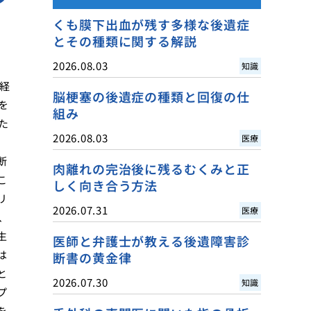
くも膜下出血が残す多様な後遺症
とその種類に関する解説
2026.08.03
知識
経
脳梗塞の後遺症の種類と回復の仕
を
組み
た
2026.08.03
医療
断
肉離れの完治後に残るむくみと正
こ
しく向き合う方法
リ
2026.07.31
医療
、
生
医師と弁護士が教える後遺障害診
は
断書の黄金律
と
2026.07.30
知識
プ
を