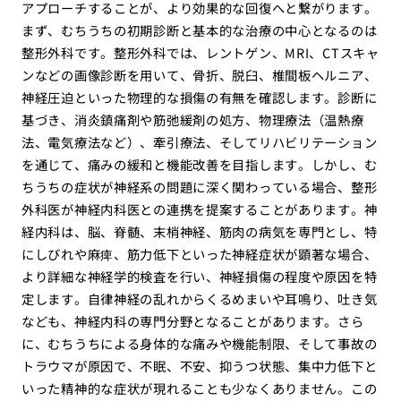
アプローチすることが、より効果的な回復へと繋がります。
まず、むちうちの初期診断と基本的な治療の中心となるのは
整形外科です。整形外科では、レントゲン、MRI、CTスキャ
ンなどの画像診断を用いて、骨折、脱臼、椎間板ヘルニア、
神経圧迫といった物理的な損傷の有無を確認します。診断に
基づき、消炎鎮痛剤や筋弛緩剤の処方、物理療法（温熱療
法、電気療法など）、牽引療法、そしてリハビリテーション
を通じて、痛みの緩和と機能改善を目指します。しかし、む
ちうちの症状が神経系の問題に深く関わっている場合、整形
外科医が神経内科医との連携を提案することがあります。神
経内科は、脳、脊髄、末梢神経、筋肉の病気を専門とし、特
にしびれや麻痺、筋力低下といった神経症状が顕著な場合、
より詳細な神経学的検査を行い、神経損傷の程度や原因を特
定します。自律神経の乱れからくるめまいや耳鳴り、吐き気
なども、神経内科の専門分野となることがあります。さら
に、むちうちによる身体的な痛みや機能制限、そして事故の
トラウマが原因で、不眠、不安、抑うつ状態、集中力低下と
いった精神的な症状が現れることも少なくありません。この