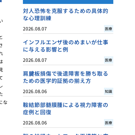
対人恐怖を克服するための具体的
な心理訓練
い
2026.08.07
医療
と
インフルエンザ後のめまいが仕事
さ
に与える影響と例
れ
2026.08.07
医療
は
見
肩腱板損傷で後遺障害を勝ち取る
て
ための医学的証拠の揃え方
レ
2026.08.06
知識
た
にな
鞍結節部髄膜腫による視力障害の
症例と回復
2026.08.06
医療