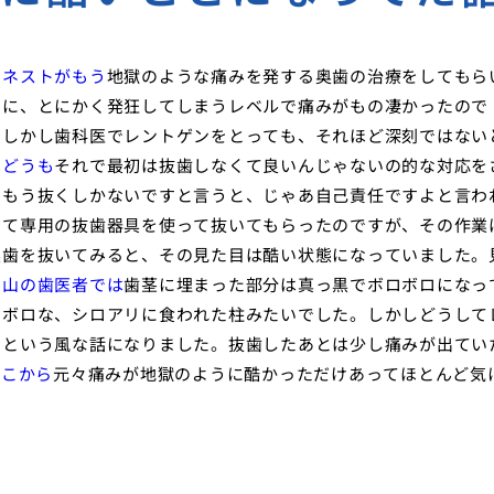
アネストがもう
地獄のような痛みを発する奥歯の治療をしてもら
のに、とにかく発狂してしまうレベルで痛みがもの凄かったので
。しかし歯科医でレントゲンをとっても、それほど深刻ではない
はどうも
それで最初は抜歯しなくて良いんじゃないの的な対応を
しもう抜くしかないですと言うと、じゃあ自己責任ですよと言わ
して専用の抜歯器具を使って抜いてもらったのですが、その作業
奥歯を抜いてみると、その見た目は酷い状態になっていました。
岡山の歯医者では
歯茎に埋まった部分は真っ黒でボロボロになっ
ロボロな、シロアリに食われた柱みたいでした。しかしどうして
うという風な話になりました。抜歯したあとは少し痛みが出てい
ここから
元々痛みが地獄のように酷かっただけあってほとんど気